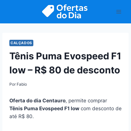
Pular
para
o
Conteúdo
CALÇADOS
Tênis Puma Evospeed F1
low – R$ 80 de desconto
Por
Fabio
Oferta do dia Centauro
, permite comprar
Tênis Puma Evospeed F1 low
com desconto de
até R$ 80.