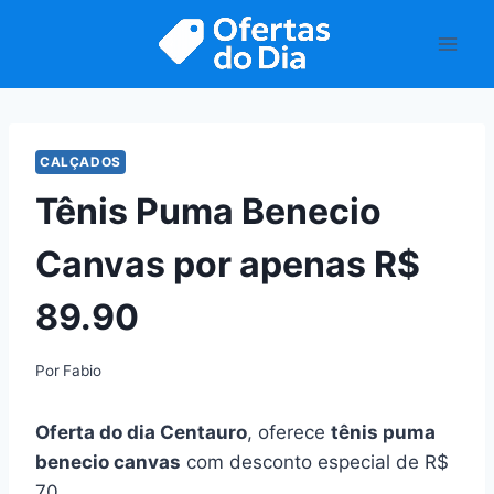
Pular
para
o
Conteúdo
CALÇADOS
Tênis Puma Benecio
Canvas por apenas R$
89.90
Por
Fabio
Oferta do dia Centauro
, oferece
tênis puma
benecio canvas
com desconto especial de R$
70.