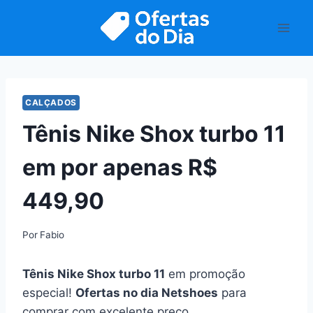
Pular
para
o
Conteúdo
CALÇADOS
Tênis Nike Shox turbo 11
em por apenas R$
449,90
Por
Fabio
Tênis Nike Shox turbo 11
em promoção
especial!
Ofertas no dia Netshoes
para
comprar com excelente preço.