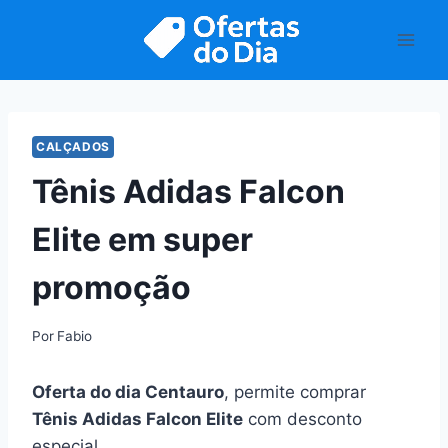
Pular
para
o
Conteúdo
CALÇADOS
Tênis Adidas Falcon
Elite em super
promoção
Por
Fabio
Oferta do dia Centauro
, permite comprar
Tênis Adidas Falcon Elite
com desconto
especial.