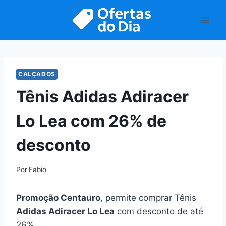
Pular
para
o
Conteúdo
CALÇADOS
Tênis Adidas Adiracer
Lo Lea com 26% de
desconto
Por
Fabio
Promoção Centauro
, permite comprar Tênis
Adidas Adiracer Lo Lea
com desconto de até
26%.