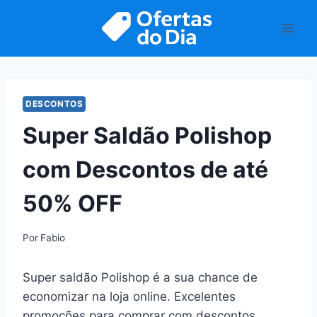
Pular
para
o
Conteúdo
DESCONTOS
Super Saldão Polishop
com Descontos de até
50% OFF
Por
Fabio
Super saldão Polishop é a sua chance de
economizar na loja online. Excelentes
promoções para comprar com descontos