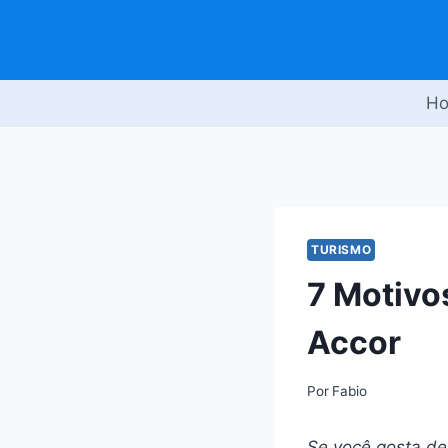
Pular
para
o
Conteúdo
H
TURISMO
7 Motivo
Accor
Por
Fabio
Se você gosta de