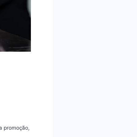
na promoção,
.