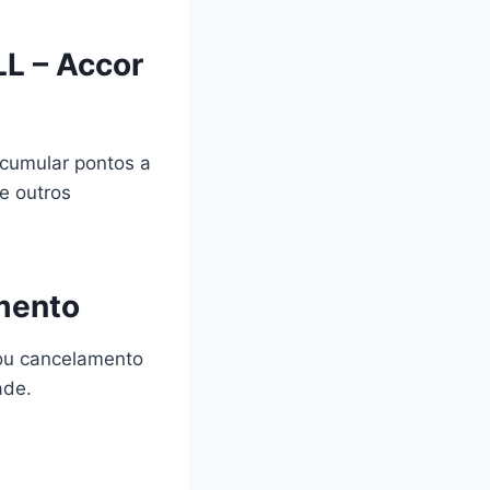
LL – Accor
cumular pontos a
 e outros
amento
 ou cancelamento
ade.