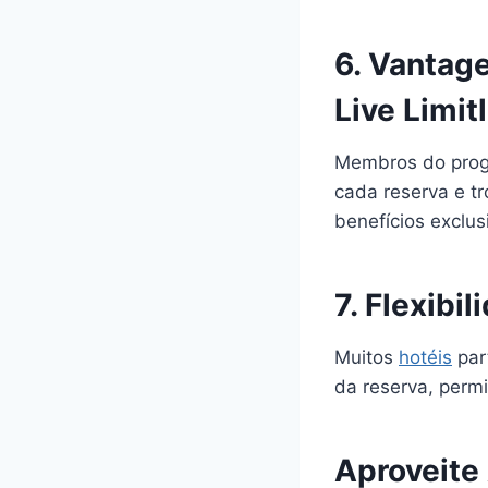
6. Vantag
Live Limit
Membros do progr
cada reserva e tr
benefícios exclus
7. Flexib
Muitos
hotéis
par
da reserva, perm
Aproveite 