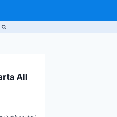
rta All
portunidade ideal