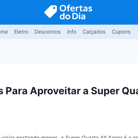
ome
Eletro
Descontos
Info
Calçados
Cupons
s Para Aproveitar a Super Qua
 viajar gastando menos, a Super Quarta All Accor é a o