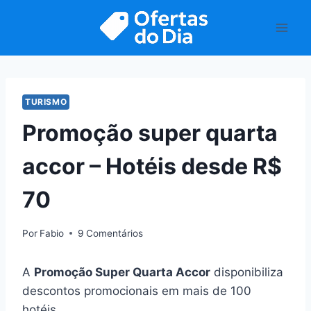
Pular
para
o
Conteúdo
TURISMO
Promoção super quarta
accor – Hotéis desde R$
70
Por
Fabio
9 Comentários
A
Promoção Super Quarta Accor
disponibiliza
descontos promocionais em mais de 100
hotéis.