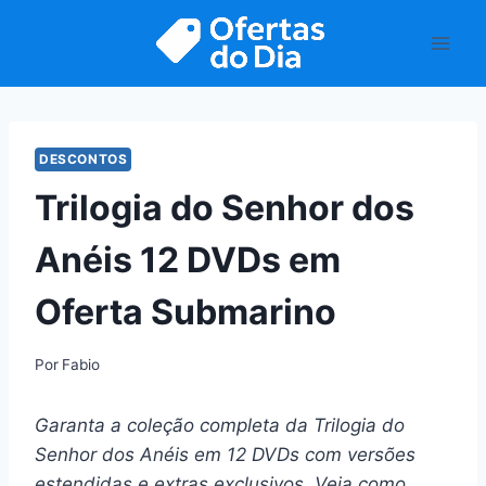
Pular
para
o
Conteúdo
DESCONTOS
Trilogia do Senhor dos
Anéis 12 DVDs em
Oferta Submarino
Por
Fabio
Garanta a coleção completa da Trilogia do
Senhor dos Anéis em 12 DVDs com versões
estendidas e extras exclusivos. Veja como