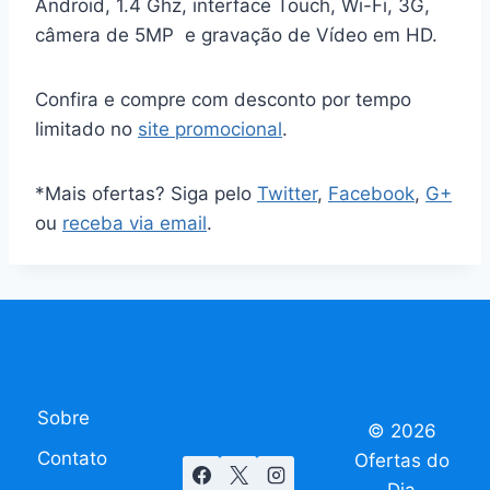
Android, 1.4 Ghz, interface Touch, Wi-Fi, 3G,
câmera de 5MP e gravação de Vídeo em HD.
Confira e compre com desconto por tempo
limitado no
site promocional
.
*Mais ofertas? Siga pelo
Twitter
,
Facebook
,
G+
ou
receba via email
.
Sobre
© 2026
Contato
Ofertas do
Dia