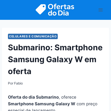
Pular
para
o
Conteúdo
CELULARES E COMUNICAÇÃO
Submarino: Smartphone
Samsung Galaxy W em
oferta
Por
Fabio
Oferta do dia Submarino
, oferece
Smartphone Samsung Galaxy W
com preço
especial de lançamento.