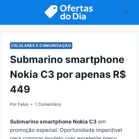
Pular
para
o
Conteúdo
CELULARES E COMUNICAÇÃO
Submarino smartphone
Nokia C3 por apenas R$
449
Por
Fabio
1 Comentário
Submarino smartphone Nokia C3
em
promoção especial. Oportunidade imperdível
para comprar modelo com excelente preço.