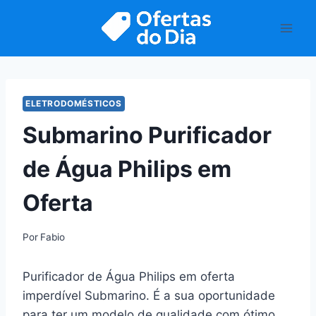
Pular
para
o
Conteúdo
ELETRODOMÉSTICOS
Submarino Purificador
de Água Philips em
Oferta
Por
Fabio
Purificador de Água Philips em oferta
imperdível Submarino. É a sua oportunidade
para ter um modelo de qualidade com ótimo