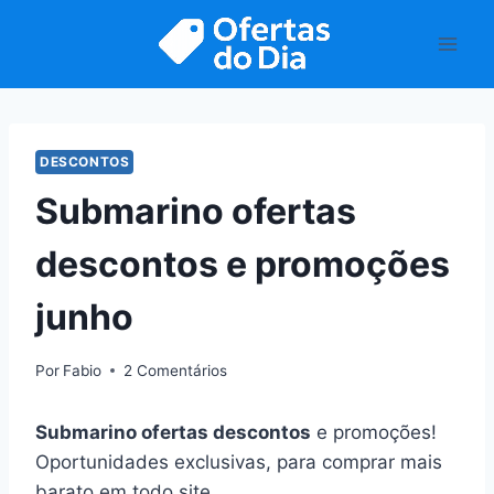
Pular
para
o
Conteúdo
DESCONTOS
Submarino ofertas
descontos e promoções
junho
Por
Fabio
2 Comentários
Submarino ofertas descontos
e promoções!
Oportunidades exclusivas, para comprar mais
barato em todo site.