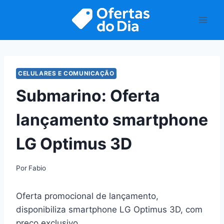
Pular
para
o
Conteúdo
CELULARES E COMUNICAÇÃO
Submarino: Oferta
lançamento smartphone
LG Optimus 3D
Por
Fabio
Oferta promocional de lançamento,
disponibiliza smartphone LG Optimus 3D, com
preço exclusivo.