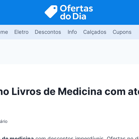
ome
Eletro
Descontos
Info
Calçados
Cupons
o Livros de Medicina com a
ário
s de medicina
com descontos imperdíveis. Ofertas no d