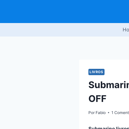
Pular
para
o
Conteúdo
H
LIVROS
Submarin
OFF
Por
Fabio
1 Coment
Submarino livro