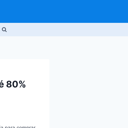
té 80%
ia para comprar