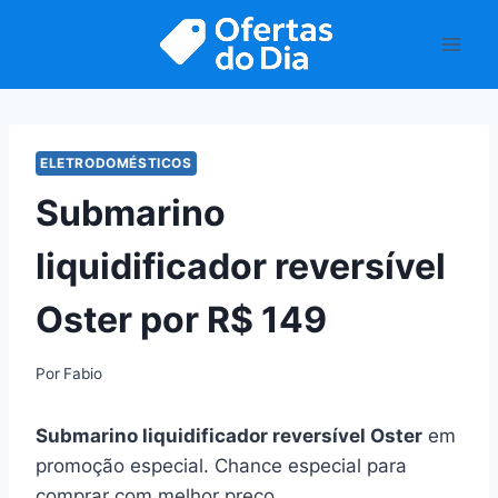
Pular
para
o
Conteúdo
ELETRODOMÉSTICOS
Submarino
liquidificador reversível
Oster por R$ 149
Por
Fabio
Submarino liquidificador reversível Oster
em
promoção especial. Chance especial para
comprar com melhor preço.