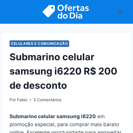
Pular
para
o
Conteúdo
CELULARES E COMUNICAÇÃO
Submarino celular
samsung i6220 R$ 200
de desconto
Por
Fabio
3 Comentários
Submarino celular samsung i6220
em
promoção especial, para comprar mais barato
online. Excelente oportunidade para aproveitar.