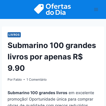
Pular
para
o
Conteúdo
LIVROS
Submarino 100 grandes
livros por apenas R$
9.90
Por
Fabio
1 Comentário
Submarino 100 grandes livros
em excelente
promoção! Oportunidade única para comprar
obras de qualidade com preços reduzidos.