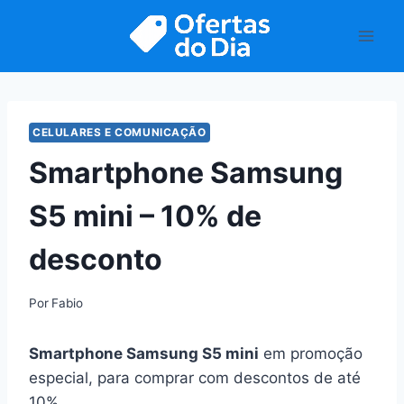
Pular
para
o
Conteúdo
CELULARES E COMUNICAÇÃO
Smartphone Samsung
S5 mini – 10% de
desconto
Por
Fabio
Smartphone Samsung S5 mini
em promoção
especial, para comprar com descontos de até
10%.