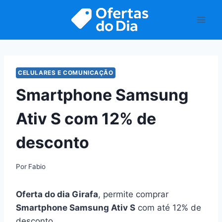
Pular
para
o
Conteúdo
CELULARES E COMUNICAÇÃO
Smartphone Samsung
Ativ S com 12% de
desconto
Por
Fabio
Oferta do dia Girafa
, permite comprar
Smartphone Samsung Ativ S
com até 12% de
desconto.