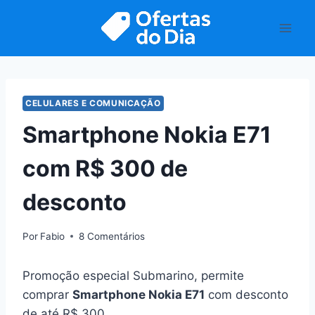
Pular
para
o
Conteúdo
CELULARES E COMUNICAÇÃO
Smartphone Nokia E71
com R$ 300 de
desconto
Por
Fabio
8 Comentários
Promoção especial Submarino, permite
comprar
Smartphone Nokia E71
com desconto
de até R$ 300.