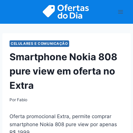
Pular
para
o
Conteúdo
CELULARES E COMUNICAÇÃO
Smartphone Nokia 808
pure view em oferta no
Extra
Por
Fabio
Oferta promocional Extra, permite comprar
smartphone Nokia 808 pure view por apenas
R$ 1999.