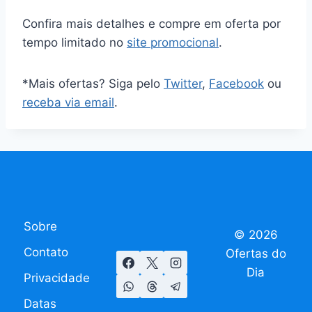
Confira mais detalhes e compre em oferta por
tempo limitado no
site promocional
.
*Mais ofertas? Siga pelo
Twitter
,
Facebook
ou
receba via email
.
Sobre
© 2026
Contato
Ofertas do
Dia
Privacidade
Datas