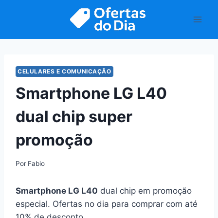
Pular
para
o
Conteúdo
CELULARES E COMUNICAÇÃO
Smartphone LG L40
dual chip super
promoção
Por
Fabio
Smartphone LG L40
dual chip em promoção
especial. Ofertas no dia para comprar com até
10% de desconto.