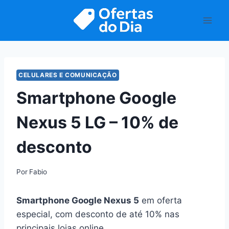
Pular
para
o
Conteúdo
CELULARES E COMUNICAÇÃO
Smartphone Google
Nexus 5 LG – 10% de
desconto
Por
Fabio
Smartphone Google Nexus 5
em oferta
especial, com desconto de até 10% nas
principais lojas online.