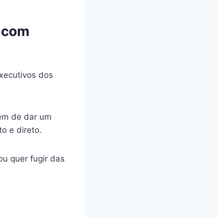
n com
executivos dos
lém de dar um
o e direto.
u quer fugir das