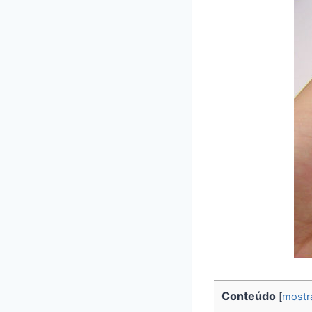
Conteúdo
[
mostr