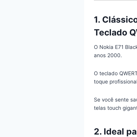
1. Clássi
Teclado 
O Nokia E71 Blac
anos 2000.
O teclado QWERTY
toque profission
Se você sente sa
telas touch gigan
2. Ideal p