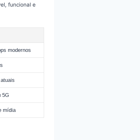
l, funcional e
apps modernos
is
atuais
u 5G
e mídia