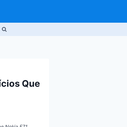
ícios Que
ne Nokia E71