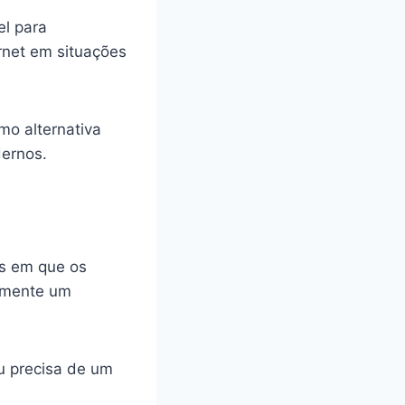
el para
rnet em situações
mo alternativa
ernos.
os em que os
tamente um
u precisa de um