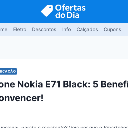
ome
Eletro
Descontos
Info
Calçados
Cupons
NICAÇÃO
ne Nokia E71 Black: 5 Benef
onvencer!
uncional, barato e resistente? Veja por que o Smartpho