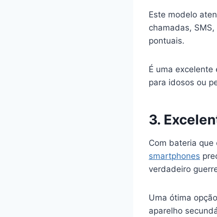
Este modelo aten
chamadas, SMS, e
pontuais.
É uma excelente e
para idosos ou 
3. Excele
Com bateria que 
smartphones
prec
verdadeiro guerre
Uma ótima opção 
aparelho secundá