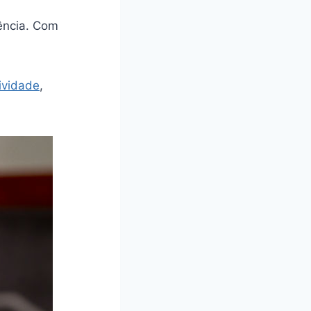
ência. Com
ividade
,