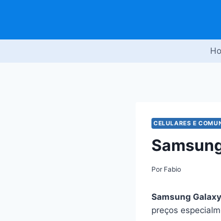
Pular
para
o
Conteúdo
H
CELULARES E COMU
Samsung
Por
Fabio
Samsung Galaxy
preços especialm