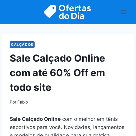
Pular
para
o
Conteúdo
CALÇADOS
Sale Calçado Online
com até 60% Off em
todo site
Por
Fabio
Sale Calçado Online
com o melhor em tênis
esportivos para você. Novidades, lançamentos
e modelos de qualidade para sua prática