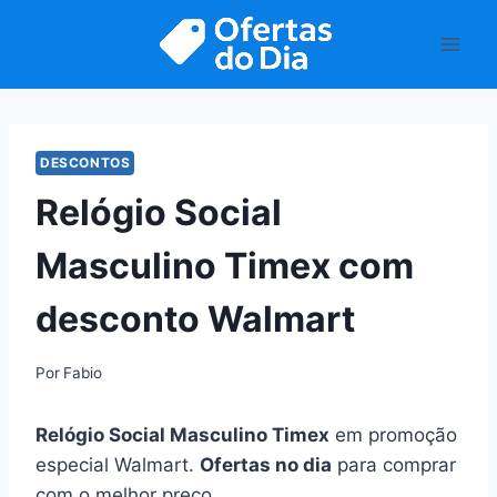
Pular
para
o
Conteúdo
DESCONTOS
Relógio Social
Masculino Timex com
desconto Walmart
Por
Fabio
Relógio Social Masculino Timex
em promoção
especial Walmart.
Ofertas no dia
para comprar
com o melhor preço.