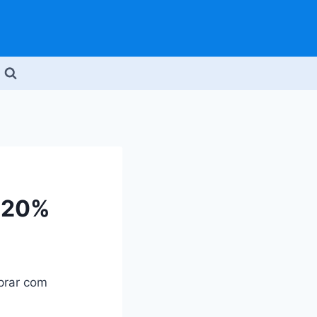
e 20%
prar com