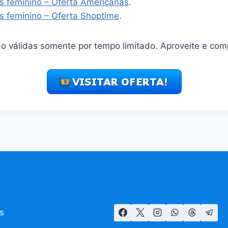
s feminino – Oferta Americanas
.
s feminino – Oferta Shoptime
.
o válidas somente por tempo limitado. Aproveite e com
s