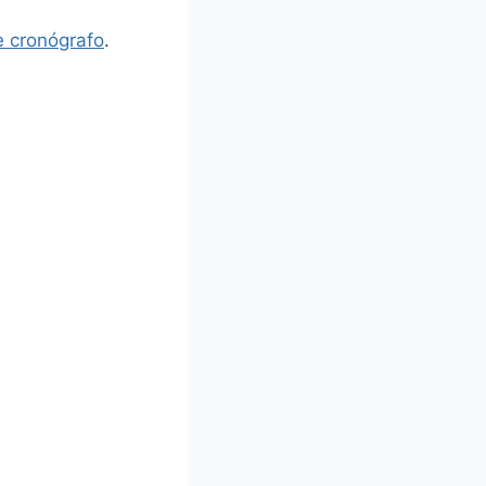
e cronógrafo
.