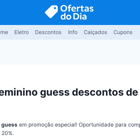
ome
Eletro
Descontos
Info
Calçados
Cupons
feminino guess descontos d
o guess
em promoção especial! Oportunidade para com
é 20%.