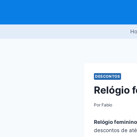
Pular
para
o
Conteúdo
H
DESCONTOS
Relógio 
Por
Fabio
Relógio feminin
descontos de at