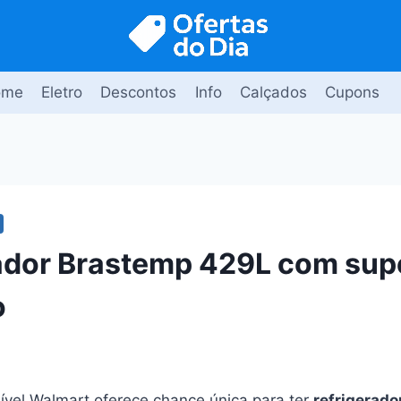
ome
Eletro
Descontos
Info
Calçados
Cupons
ador Brastemp 429L com sup
o
vel Walmart oferece chance única para ter
refrigerad