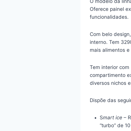
O modelo da linh
Oferece painel e
funcionalidades.
Com belo design,
interno. Tem 32
mais alimentos e
Tem interior com
compartimento ex
diversos nichos 
Dispõe das segui
S
mart ice
– R
“turbo” de 1