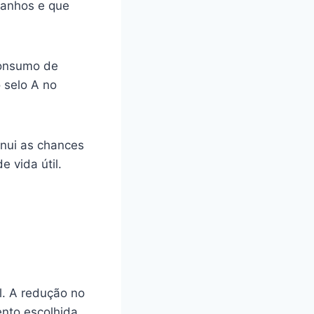
manhos e que
consumo de
 selo A no
inui as chances
 vida útil.
l. A redução no
nto escolhida.