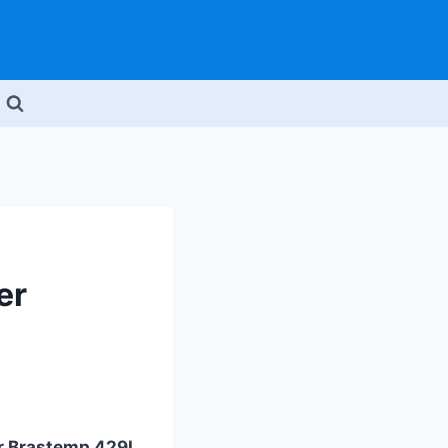
er
or Brastemp 429L