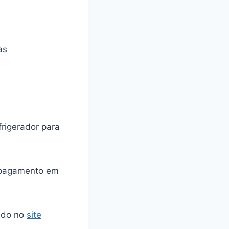
as
rigerador para
le pagamento em
tado no
site