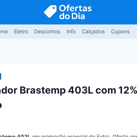
ome
Eletro
Descontos
Info
Calçados
Cupons
ador Brastemp 403L com 12%
o
astemp 403L
em promoção especial do Extra. Oferta c