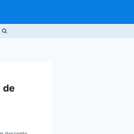
 de
om desconto