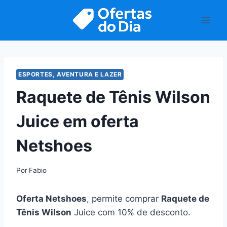
Pular
para
o
Conteúdo
ESPORTES, AVENTURA E LAZER
Raquete de Tênis Wilson
Juice em oferta
Netshoes
Por
Fabio
Oferta Netshoes
, permite comprar
Raquete de
Tênis Wilson
Juice com 10% de desconto.