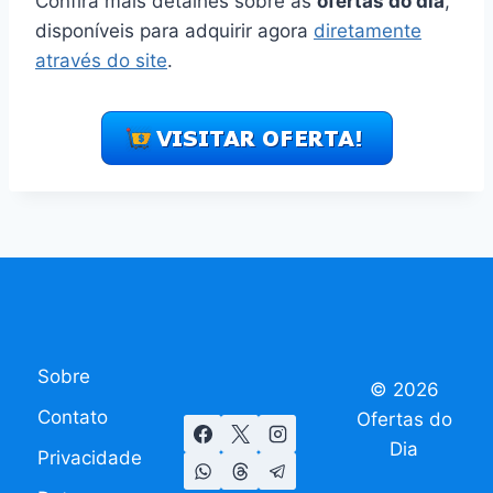
Confira mais detalhes sobre as
ofertas do dia
,
disponíveis para adquirir agora
diretamente
através do site
.
Sobre
© 2026
Contato
Ofertas do
Dia
Privacidade