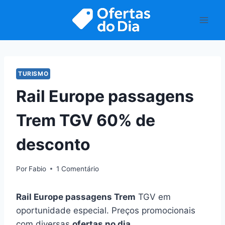
Pular
para
o
Conteúdo
TURISMO
Rail Europe passagens
Trem TGV 60% de
desconto
Por
Fabio
1 Comentário
Rail Europe passagens Trem
TGV em
oportunidade especial. Preços promocionais
com diversas
ofertas no dia
.