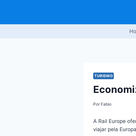
Pular
para
o
Conteúdo
H
TURISMO
Economiz
Por
Fabio
A Rail Europe of
viajar pela Europa