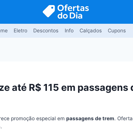
ome
Eletro
Descontos
Info
Calçados
Cupons
e até R$ 115 em passagens 
erece promoção especial em
passagens de trem
. Ofert
.