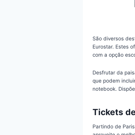
São diversos des
Eurostar. Estes 
com a opção esco
Desfrutar da pai
que podem inclui
notebook. Dispõ
Tickets d
Partindo de Paris
aproveite o melho