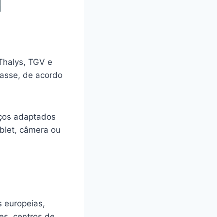
Thalys, TGV e
lasse, de acordo
aços adaptados
blet, câmera ou
s europeias,
tes, centros de