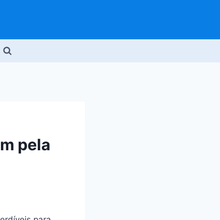
em pela
rdíveis para