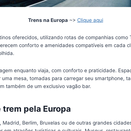
Trens na Europa
~>
Clique aqui
tinos oferecidos, utilizando rotas de companhias como 
oferecem conforto e amenidades compatíveis em cada c
lhida.
sagem enquanto viaja, com conforto e praticidade. Esp
r uma mesa, tomadas para carregar seu smartphone, ta
em também de um exclusivo vagão bar.
e trem pela Europa
, Madrid, Berlim, Bruxelas ou de outras grandes cidade
r em atrações turísticas e culturais. Museus, restauran