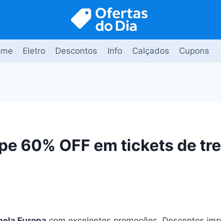
ome
Eletro
Descontos
Info
Calçados
Cupons
ope 60% OFF em tickets de tr
pela Europa
com excelentes promoções. Descontos impe