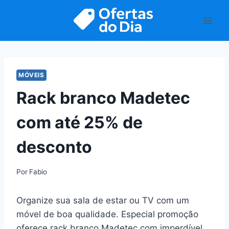
Pular
para
o
Conteúdo
MÓVEIS
Rack branco Madetec
com até 25% de
desconto
Por
Fabio
Organize sua sala de estar ou TV com um
móvel de boa qualidade. Especial promoção
oferece rack branco Madetec com imperdível