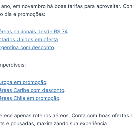
no, em novembro há boas tarifas para aproveitar. Confi
no dia e promoções:
reas nacionais desde R$ 74
.
stados Unidos em oferta
.
rgentina com desconto
.
mperdíveis:
uropa em promoção
.
éreas Caribe com desconto
.
éreas Chile em promoção
.
ferece apenas roteiros aéreos. Conta com boas oferta
orts e pousadas, maximizando sua experiência.