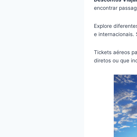
encontrar passag
Explore diferente
e internacionais. 
Tickets aéreos p
diretos ou que i