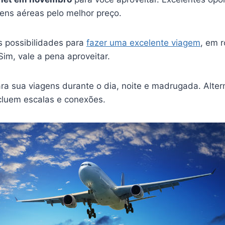
ens aéreas pelo melhor preço.
s possibilidades para
fazer uma excelente viagem
, em r
Sim, vale a pena aproveitar.
ara sua viagens durante o dia, noite e madrugada. Alte
ncluem escalas e conexões.