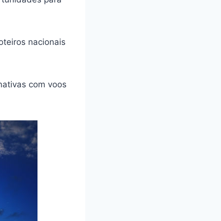
oteiros nacionais
rnativas com voos