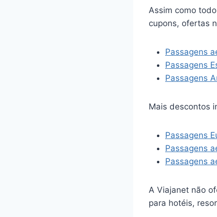
Assim como todo a
cupons, ofertas 
Passagens aé
Passagens E
Passagens A
Mais descontos i
Passagens E
Passagens a
Passagens a
A Viajanet não o
para hotéis, res