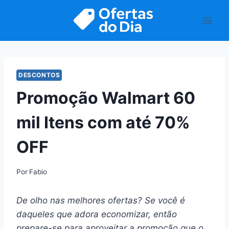
Pular
para
o
Conteúdo
DESCONTOS
Promoção Walmart 60
mil Itens com até 70%
OFF
Por
Fabio
De olho nas melhores ofertas? Se você é
daqueles que adora economizar, então
prepare-se para aproveitar a promoção que o