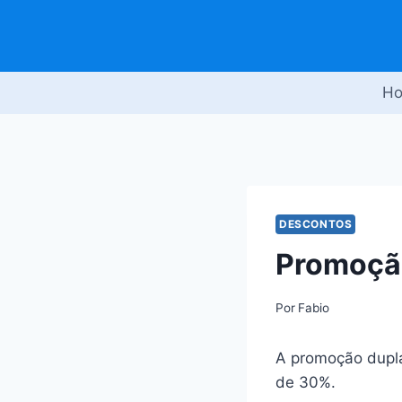
Pular
para
o
Conteúdo
H
DESCONTOS
Promoção
Por
Fabio
A promoção dupla
de 30%.