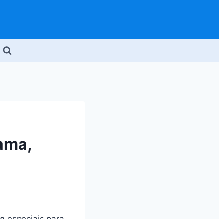
ama,
ia
especiais para