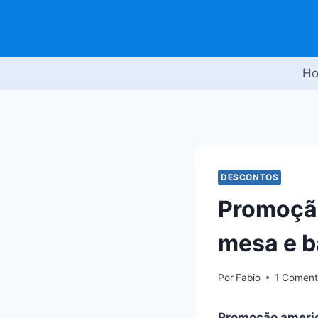
Pular
para
o
Conteúdo
H
DESCONTOS
Promoçã
mesa e 
Por
Fabio
1 Coment
Promoção ameri