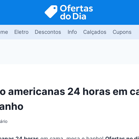
ome
Eletro
Descontos
Info
Calçados
Cupons
o americanas 24 horas em c
banho
ário
canas 24 horas
em cama, mesa e banho!
Ofertas no d