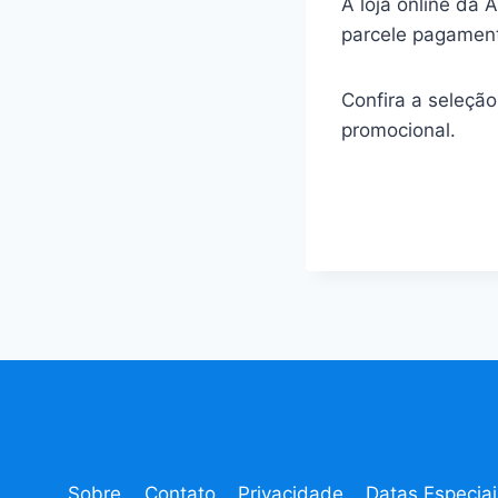
A loja online da 
parcele pagament
Confira a seleçã
promocional.
Sobre
Contato
Privacidade
Datas Especiai