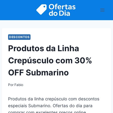
Pular
para
o
Conteúdo
DESCONTOS
Produtos da Linha
Crepúsculo com 30%
OFF Submarino
Por
Fabio
Produtos da linha crepúsculo com descontos
especiais Submarino. Ofertas do dia para
comprar com excelentes preços online.