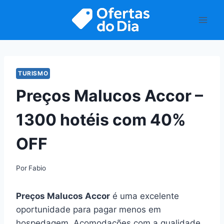
Pular
para
o
Conteúdo
TURISMO
Preços Malucos Accor –
1300 hotéis com 40%
OFF
Por
Fabio
Preços Malucos Accor
é uma excelente
oportunidade para pagar menos em
hospedagem. Acomodações com a qualidade