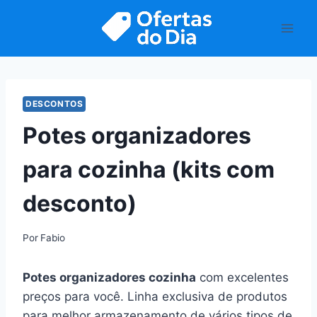
Pular
para
o
Conteúdo
DESCONTOS
Potes organizadores
para cozinha (kits com
desconto)
Por
Fabio
Potes organizadores cozinha
com excelentes
preços para você. Linha exclusiva de produtos
para melhor armazenamento de vários tipos de