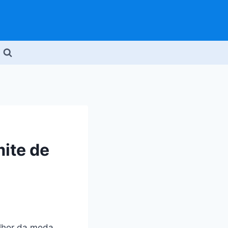
mite de
elhor da moda