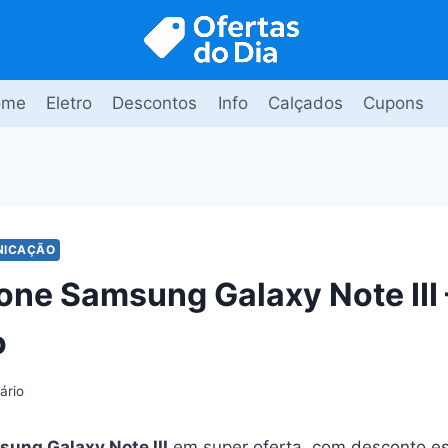
ome
Eletro
Descontos
Info
Calçados
Cupons
NICAÇÃO
ne Samsung Galaxy Note III 
o
ário
ung Galaxy Note III
em super oferta, com desconto es