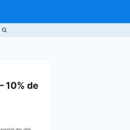
– 10% de
pecial de até