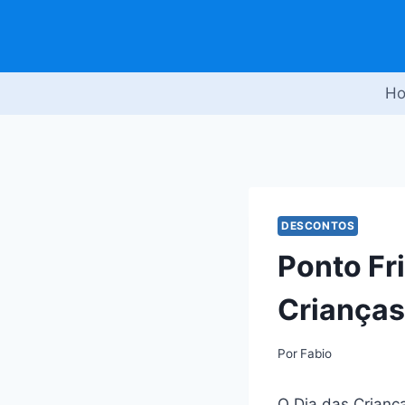
Pular
para
o
Conteúdo
H
DESCONTOS
Ponto Fri
Crianças
Por
Fabio
O Dia das Criança