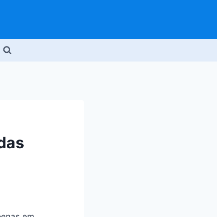
 das
apenas em