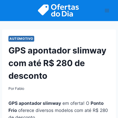
Pular
para
o
Conteúdo
AUTOMOTIVO
GPS apontador slimway
com até R$ 280 de
desconto
Por
Fabio
GPS apontador slimway
em oferta! O
Ponto
Frio
oferece diversos modelos com até R$ 280
de desconto.