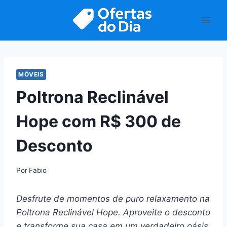
Pular
para
o
Conteúdo
MÓVEIS
Poltrona Reclinável
Hope com R$ 300 de
Desconto
Por
Fabio
Desfrute de momentos de puro relaxamento na
Poltrona Reclinável Hope. Aproveite o desconto
e transforme sua casa em um verdadeiro oásis