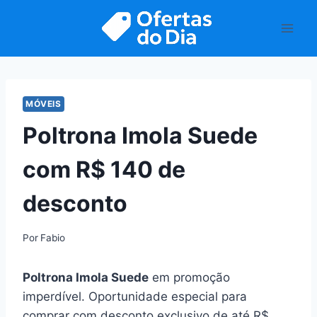
Pular
para
o
Conteúdo
MÓVEIS
Poltrona Imola Suede
com R$ 140 de
desconto
Por
Fabio
Poltrona Imola Suede
em promoção
imperdível. Oportunidade especial para
comprar com desconto exclusivo de até R$