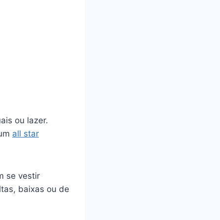
is ou lazer.
 um
all star
m se vestir
tas, baixas ou de