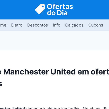
ome
Eletro
Descontos
Info
Calçados
Cupons
e Manchester United em ofer
s
ester United
em oportunidade imperdível Netshoes. Est