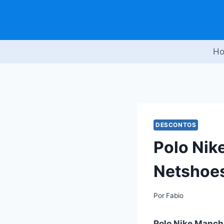
Pular
para
o
Conteúdo
H
DESCONTOS
Polo Nik
Netshoe
Por
Fabio
Polo Nike Manch